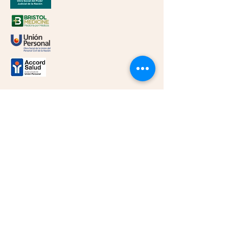
@lucianacabralcampana
Consultas y Turnos: