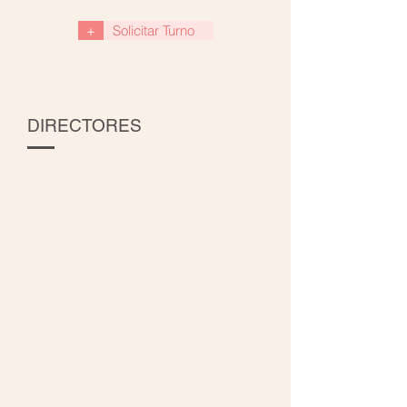
+
Solicitar Turno
DIRECTORES
DraLucianaCabralCampana_edited_edited
Dr-Martin-Vega_edited_edited
Médica
Médico
Especialista
Especialista
Universitaria
Universitario
en
en
Dermatología.
Ginecología
Diploma
y
de
Obstetricia.
Honor
Médico
en
de
Medicina.
Planta
Médica
de
de
Obstetricia
Planta
del