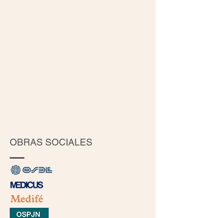
Hospital
Hospital
Ramos
P.
Mejía
Piñero.
a
Médico
cargo
Titular
del
de
Sector
Guardia
Estomatología.
de
Docente
Obstetricia
UBA
Hospital
Y
P.Piñero.
Universidad
Favaloro.
OBRAS SOCIALES